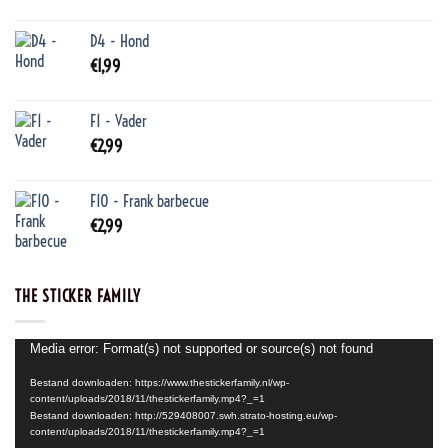
D4 - Hond
€
1,99
F1 - Vader
€
2,99
F10 - Frank barbecue
€
2,99
THE STICKER FAMILY
Videospeler
Media error: Format(s) not supported or source(s) not found
Bestand downloaden: https://www.thestickerfamily.nl/wp-
content/uploads/2018/11/thestickerfamily.mp4?_=1
Bestand downloaden: http://529408007.swh.strato-hosting.eu/wp-
content/uploads/2018/11/thestickerfamily.mp4?_=1