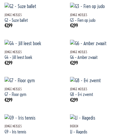
€2,99.
€2,49.
JONGE MEISJES
JONGE MEISJES
G2 – Suze ballet
G3 – Fien op judo
€
2,99
€
2,99
JONGE MEISJES
JONGE MEISJES
G4 – Jill leest boek
G6 – Amber zwaait
€
2,99
€
2,99
JONGE MEISJES
JONGE MEISJES
G7 – Floor gym
G8 – Evi zwemt
€
2,99
€
2,99
JONGE MEISJES
DIEREN
G9 – Iris tennis
L1 – Hagedis