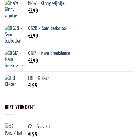
M4W - Ginny wijntje
€
2,99
OG28 - Sam basketbal
€
2,99
OG17 - Mara breakdance
€
2,99
FR1 - Kikker
€
1,99
BEST VERKOCHT
C2 - Poes / kat
€
1,99