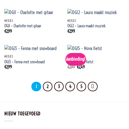
MEISJES
MEISJES
OG11 – Charlotte met gitaar
OG12 – Laura maakt muziek
€
2,99
€
2,99
MEISJES
MEISJES
Aanbieding!
OG13 – Fenna met snowboard
OG15 – Nova fietst
Oorspronkelijke
Huidige
€
2,99
€
2,99
€
2,49
prijs
prijs
was:
is:
€2,99.
€2,49.
1
2
3
4
5
NIEUW TOEGEVOEGD