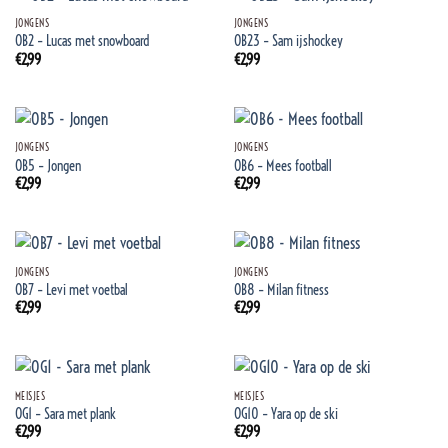
JONGENS
JONGENS
OB2 – Lucas met snowboard
OB23 – Sam ijshockey
€
2,99
€
2,99
JONGENS
JONGENS
OB5 – Jongen
OB6 – Mees football
€
2,99
€
2,99
JONGENS
JONGENS
OB7 – Levi met voetbal
OB8 – Milan fitness
€
2,99
€
2,99
MEISJES
MEISJES
OG1 – Sara met plank
OG10 – Yara op de ski
€
2,99
€
2,99