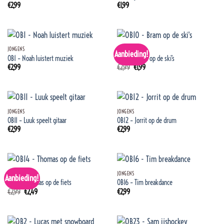
€
2,99
€
1,99
JONGENS
JONGENS
Aanbieding!
OB1 – Noah luistert muziek
OB10 – Bram op de ski’s
Oorspronkelijke
Huidige
€
2,99
€
2,99
€
1,99
prijs
prijs
was:
is:
€2,99.
€1,99.
JONGENS
JONGENS
OB11 – Luuk speelt gitaar
OB12 – Jorrit op de drum
€
2,99
€
2,99
JONGENS
JONGENS
Aanbieding!
OB14 – Thomas op de fiets
OB16 – Tim breakdance
Oorspronkelijke
Huidige
€
2,99
€
2,49
€
2,99
prijs
prijs
was:
is:
€2,99.
€2,49.