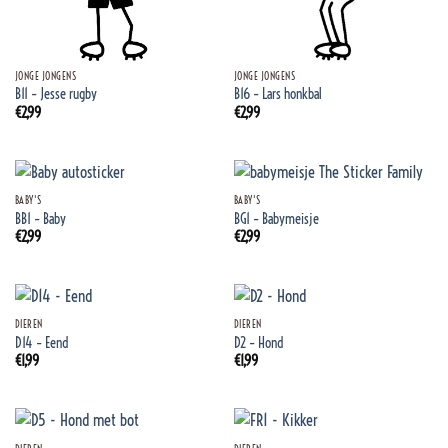
JONGE JONGENS
JONGE JONGENS
B11 – Jesse rugby
B16 – Lars honkbal
€
2,99
€
2,99
BABY'S
BABY'S
BB1 – Baby
BG1 – Babymeisje
€
2,99
€
2,99
DIEREN
DIEREN
D14 – Eend
D2 – Hond
€
1,99
€
1,99