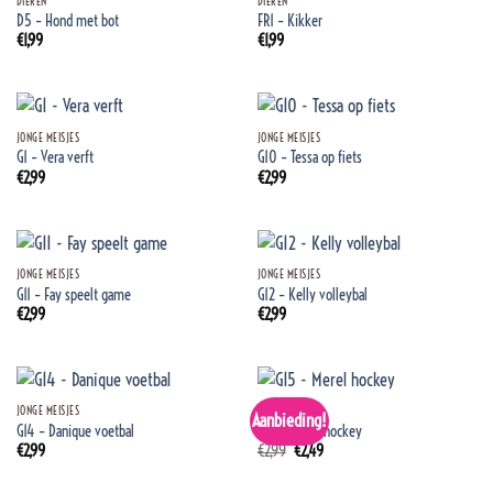
DIEREN
DIEREN
D5 – Hond met bot
FR1 – Kikker
€
1,99
€
1,99
JONGE MEISJES
JONGE MEISJES
G1 – Vera verft
G10 – Tessa op fiets
€
2,99
€
2,99
JONGE MEISJES
JONGE MEISJES
G11 – Fay speelt game
G12 – Kelly volleybal
€
2,99
€
2,99
JONGE MEISJES
JONGE MEISJES
Aanbieding!
G14 – Danique voetbal
G15 – Merel hockey
Oorspronkelijke
Huidige
€
2,99
€
2,99
€
2,49
prijs
prijs
was:
is: