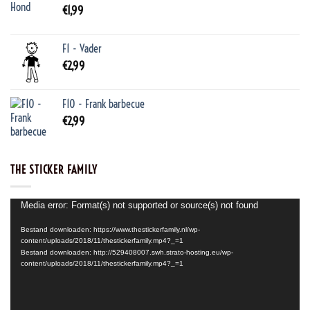
€
1,99
F1 - Vader
€
2,99
F10 - Frank barbecue
€
2,99
THE STICKER FAMILY
Videospeler
Media error: Format(s) not supported or source(s) not found
Bestand downloaden: https://www.thestickerfamily.nl/wp-
content/uploads/2018/11/thestickerfamily.mp4?_=1
Bestand downloaden: http://529408007.swh.strato-hosting.eu/wp-
content/uploads/2018/11/thestickerfamily.mp4?_=1