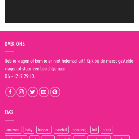
OVER ONS
Heb je vragen of kom je er niet helemaal uit? Kijk bij de
meest gestelde
vragen
of stuur een berichtje naar
06 - 12 17 29 10.
TAGS
amazone
baby
balsport
baseball
boerderij
bril
broek