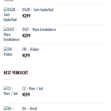
OG28 - Sam basketbal
€
2,99
OG17 - Mara breakdance
€
2,99
FR1 - Kikker
€
1,99
BEST VERKOCHT
C2 - Poes / kat
€
1,99
D4 - Hond