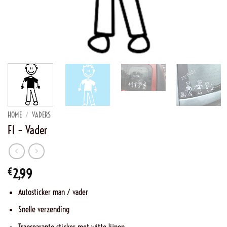
HOME
/
VADERS
F1 – Vader
€
2,99
Autosticker man / vader
Snelle verzending
Transparante sticker met witte lijnen