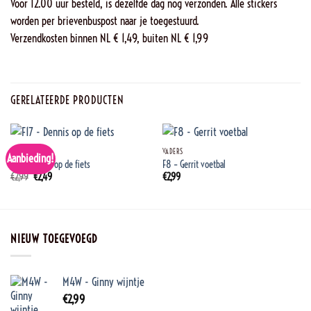
Voor 12.00 uur besteld, is dezelfde dag nog verzonden. Alle stickers
worden per brievenbuspost naar je toegestuurd.
Verzendkosten binnen NL € 1,49, buiten NL € 1,99
GERELATEERDE PRODUCTEN
VADERS
VADERS
Aanbieding!
F17 – Dennis op de fiets
F8 – Gerrit voetbal
Oorspronkelijke
Huidige
€
2,99
€
2,49
€
2,99
prijs
prijs
was:
is:
€2,99.
€2,49.
NIEUW TOEGEVOEGD
M4W - Ginny wijntje
€
2,99