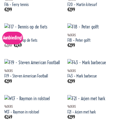
F16 – Ferry tennis
F20 – Martin kitesurf
€
2,99
€
2,99
VADERS
VADERS
Aanbieding!
F17 – Dennis op de fiets
F18 – Peter golft
Oorspronkelijke
Huidige
€
2,99
€
2,49
€
2,99
prijs
prijs
was:
is:
€2,99.
€2,49.
VADERS
VADERS
F19 – Steven American Football
F43 – Mark barbecue
€
2,99
€
2,99
VADERS
VADERS
WCF – Raymon in rolstoel
F21 – Arjen met hark
€
2,49
€
2,99