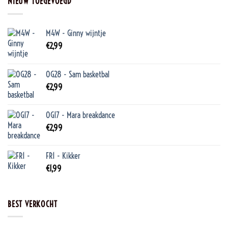
NIEUW TOEGEVOEGD
M4W - Ginny wijntje
€
2,99
OG28 - Sam basketbal
€
2,99
OG17 - Mara breakdance
€
2,99
FR1 - Kikker
€
1,99
BEST VERKOCHT