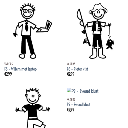
VADERS
VADERS
F5 – Willem met laptop
F6 – Pieter vist
€
2,99
€
2,99
VADERS
F9 – Ewoud klust
€
2,99