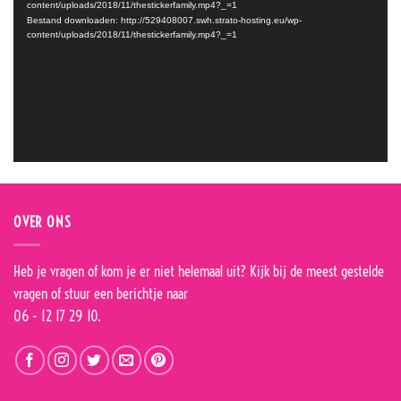
content/uploads/2018/11/thestickerfamily.mp4?_=1
Bestand downloaden: http://529408007.swh.strato-hosting.eu/wp-
content/uploads/2018/11/thestickerfamily.mp4?_=1
OVER ONS
Heb je vragen of kom je er niet helemaal uit? Kijk bij de
meest gestelde
vragen
of stuur een berichtje naar
06 - 12 17 29 10.