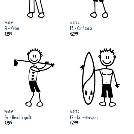
VADERS
VADERS
F1 – Vader
F3 – Cor fitness
€
2,99
€
2,99
VADERS
VADERS
F4 – Hendrik golft
F2 – Jan watersport
€
2,99
€
2,99