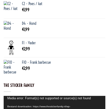
C2 - Poes / kat
€
1,99
D4 - Hond
€
1,99
F1 - Vader
€
2,99
F10 - Frank barbecue
€
2,99
THE STICKER FAMILY
Videospeler
Media error: Format(s) not supported or source(s) not found
Bestand downloaden: https://www.thestickerfamily.nl/wp-