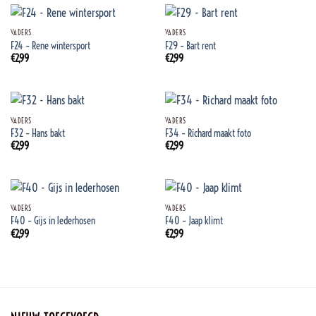
VADERS
VADERS
F24 – Rene wintersport
F29 – Bart rent
€
2,99
€
2,99
VADERS
VADERS
F32 – Hans bakt
F34 – Richard maakt foto
€
2,99
€
2,99
VADERS
VADERS
F40 – Gijs in lederhosen
F40 – Jaap klimt
€
2,99
€
2,99