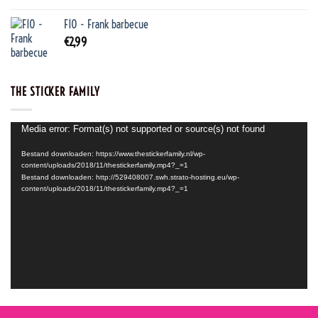
F10 - Frank barbecue
€
2,99
THE STICKER FAMILY
Videospeler
Media error: Format(s) not supported or source(s) not found
Bestand downloaden: https://www.thestickerfamily.nl/wp-
content/uploads/2018/11/thestickerfamily.mp4?_=1
Bestand downloaden: http://529408007.swh.strato-hosting.eu/wp-
content/uploads/2018/11/thestickerfamily.mp4?_=1