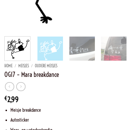
HOME
/
MEISJES
/
OUDERE MEISJES
OG17 – Mara breakdance
€
2,99
Meisje breakdance
Autosticker
Weer- en waterbestendig