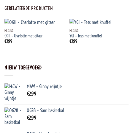
GERELATEERDE PRODUCTEN
MEISJES
MEISJES
OG11 – Charlotte met gitaar
YG1 – Tess met knuffel
€
2,99
€
2,99
NIEUW TOEGEVOEGD
M4W - Ginny wijntje
€
2,99
OG28 - Sam basketbal
€
2,99