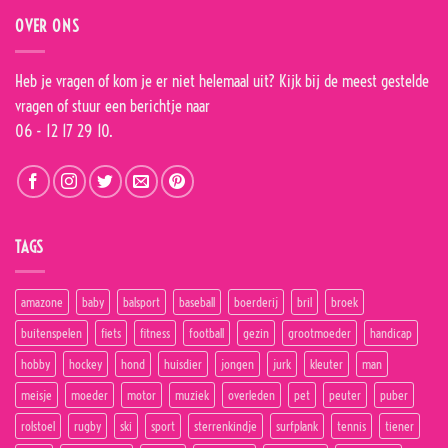
OVER ONS
Heb je vragen of kom je er niet helemaal uit? Kijk bij de
meest gestelde
vragen
of stuur een berichtje naar
06 - 12 17 29 10.
TAGS
amazone
baby
balsport
baseball
boerderij
bril
broek
buitenspelen
fiets
fitness
football
gezin
grootmoeder
handicap
hobby
hockey
hond
huisdier
jongen
jurk
kleuter
man
meisje
moeder
motor
muziek
overleden
pet
peuter
puber
rolstoel
rugby
ski
sport
sterrenkindje
surfplank
tennis
tiener