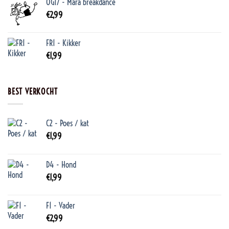
OG17 - Mara breakdance
€
2,99
FR1 - Kikker
€
1,99
BEST VERKOCHT
C2 - Poes / kat
€
1,99
D4 - Hond
€
1,99
F1 - Vader
€
2,99