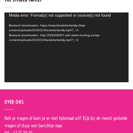
Videospeler
Media error: Format(s) not supported or source(s) not found
Bestand downloaden: https://www.thestickerfamily.nl/wp-
content/uploads/2018/11/thestickerfamily.mp4?_=1
Bestand downloaden: http://529408007.swh.strato-hosting.eu/wp-
content/uploads/2018/11/thestickerfamily.mp4?_=1
OVER ONS
Heb je vragen of kom je er niet helemaal uit? Kijk bij de
meest gestelde
vragen
of stuur een berichtje naar