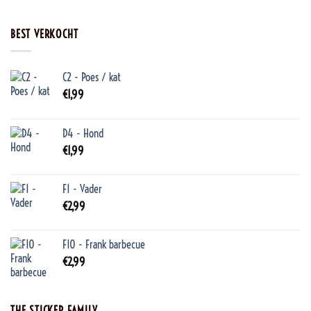
BEST VERKOCHT
C2 - Poes / kat
€
1,99
D4 - Hond
€
1,99
F1 - Vader
€
2,99
F10 - Frank barbecue
€
2,99
THE STICKER FAMILY