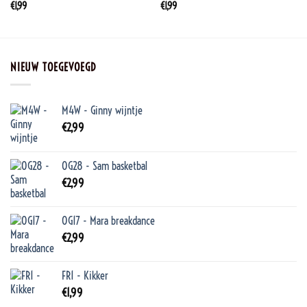
€
1,99
€
1,99
NIEUW TOEGEVOEGD
M4W - Ginny wijntje
€
2,99
OG28 - Sam basketbal
€
2,99
OG17 - Mara breakdance
€
2,99
FR1 - Kikker
€
1,99