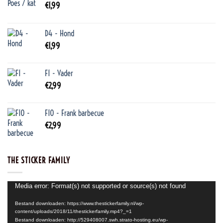
€
1,99
D4 - Hond
€
1,99
F1 - Vader
€
2,99
F10 - Frank barbecue
€
2,99
THE STICKER FAMILY
Videospeler
Media error: Format(s) not supported or source(s) not found
Bestand downloaden: https://www.thestickerfamily.nl/wp-
content/uploads/2018/11/thestickerfamily.mp4?_=1
Bestand downloaden: http://529408007.swh.strato-hosting.eu/wp-