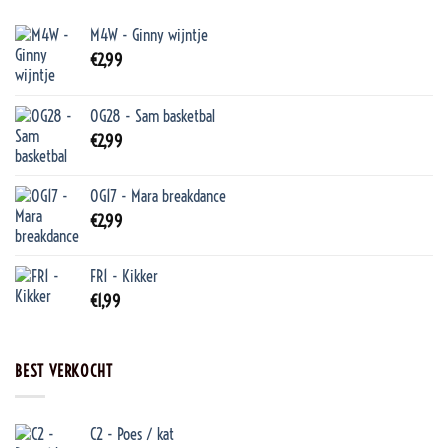
M4W - Ginny wijntje
€
2,99
OG28 - Sam basketbal
€
2,99
OG17 - Mara breakdance
€
2,99
FR1 - Kikker
€
1,99
BEST VERKOCHT
C2 - Poes / kat