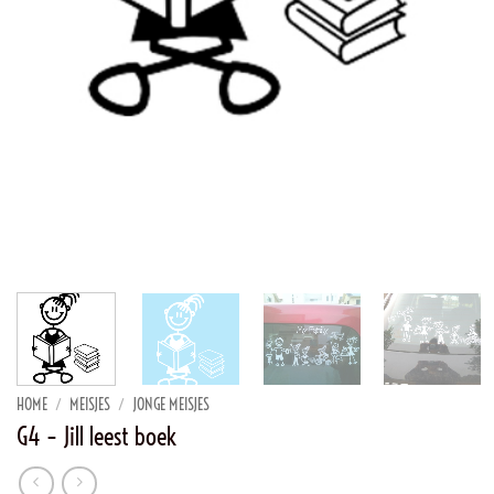
HOME
/
MEISJES
/
JONGE MEISJES
G4 – Jill leest boek