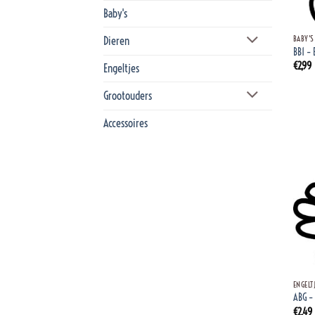
Baby's
+
Dieren
BABY'S
BB1 – 
€
2,99
Engeltjes
Grootouders
Accessoires
+
ENGELT
ABG –
€
2,49