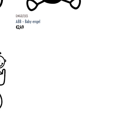
+
ENGELTJES
ABB – Baby engel
€
2,49