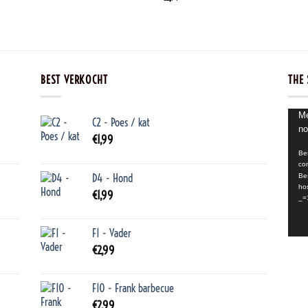
BEST VERKOCHT
THE 
Video
Me
C2 - Poes / kat
no
€
1,99
Be
co
D4 - Hond
Be
ho
€
1,99
_=
F1 - Vader
€
2,99
F10 - Frank barbecue
€
2,99