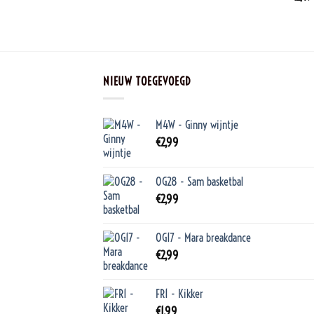
NIEUW TOEGEVOEGD
M4W - Ginny wijntje
€
2,99
OG28 - Sam basketbal
€
2,99
OG17 - Mara breakdance
€
2,99
FR1 - Kikker
€
1,99