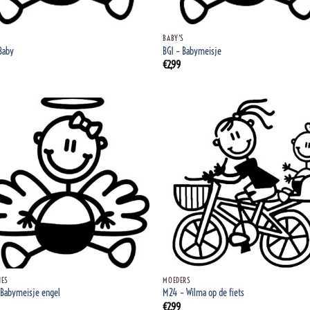
+
BABY'S
Baby
BG1 – Babymeisje
€
2,99
+
JES
MOEDERS
 Babymeisje engel
M24 – Wilma op de fiets
€
2,99