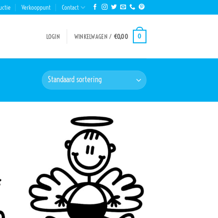
uctie
Verkooppunt
Contact
0
LOGIN
WINKELWAGEN /
€
0,00