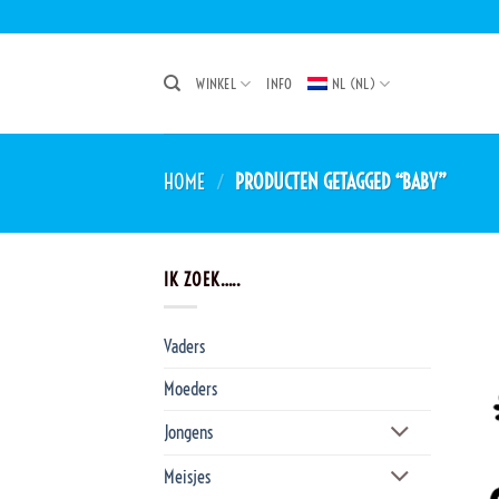
Ga
naar
inhoud
WINKEL
INFO
NL (NL)
HOME
/
PRODUCTEN GETAGGED “BABY”
IK ZOEK…..
Vaders
Moeders
Jongens
Meisjes