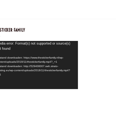
STICKER FAMILY
speler
dia error: Format(s) not supported or source(s)
t found
stand downloaden: https://www.thestickerfamily.nl/wp-
ntent/uploads/2018/11/thestickerfamily.mp4?_=1
stand downloaden: http://529408007.swh.strato-
sting.eu/wp-content/uploads/2018/11/thestickerfamily.mp4?
1