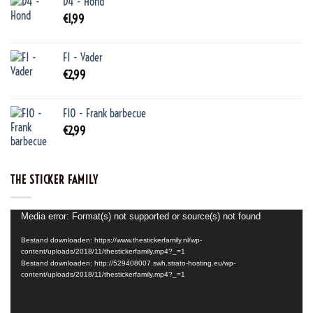
D4 - Hond
€
1,99
F1 - Vader
€
2,99
F10 - Frank barbecue
€
2,99
THE STICKER FAMILY
Videospeler
Media error: Format(s) not supported or source(s) not found
Bestand downloaden: https://www.thestickerfamily.nl/wp-
content/uploads/2018/11/thestickerfamily.mp4?_=1
Bestand downloaden: http://529408007.swh.strato-hosting.eu/wp-
content/uploads/2018/11/thestickerfamily.mp4?_=1