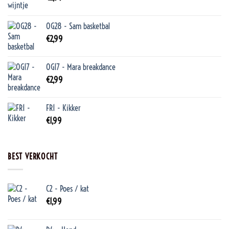
OG28 - Sam basketbal
€
2,99
OG17 - Mara breakdance
€
2,99
FR1 - Kikker
€
1,99
BEST VERKOCHT
C2 - Poes / kat
€
1,99