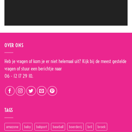
OVER ONS
Heb je vragen of kom je er niet helemaal uit? Kijk bij de
meest gestelde
vragen
of stuur een berichtje naar
06 - 12 17 29 10.
TAGS
amazone
baby
balsport
baseball
boerderij
bril
broek