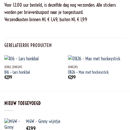
Voor 12.00 uur besteld, is dezelfde dag nog verzonden. Alle stickers
worden per brievenbuspost naar je toegestuurd.
Verzendkosten binnen NL € 1,49, buiten NL € 1,99
GERELATEERDE PRODUCTEN
JONGE JONGENS
JONGENS
B16 – Lars honkbal
OB26 – Max met hockeystick
€
2,99
€
2,99
NIEUW TOEGEVOEGD
M4W - Ginny wijntje
€
2,99