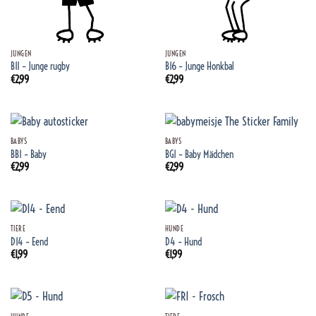
JUNGEN
JUNGEN
B11 – Junge rugby
B16 – Junge Honkbal
€
2,99
€
2,99
BABYS
BABYS
BB1 – Baby
BG1 – Baby Mädchen
€
2,99
€
2,99
TIERE
HUNDE
D14 – Eend
D4 – Hund
€
1,99
€
1,99