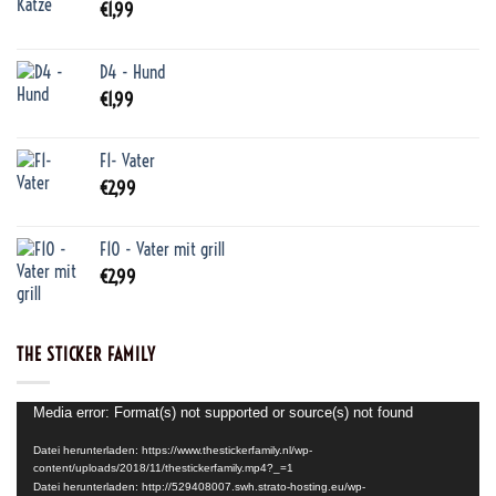
€
1,99
D4 - Hund
€
1,99
F1- Vater
€
2,99
F10 - Vater mit grill
€
2,99
THE STICKER FAMILY
Video-
Media error: Format(s) not supported or source(s) not found
Player
Datei herunterladen: https://www.thestickerfamily.nl/wp-
content/uploads/2018/11/thestickerfamily.mp4?_=1
Datei herunterladen: http://529408007.swh.strato-hosting.eu/wp-