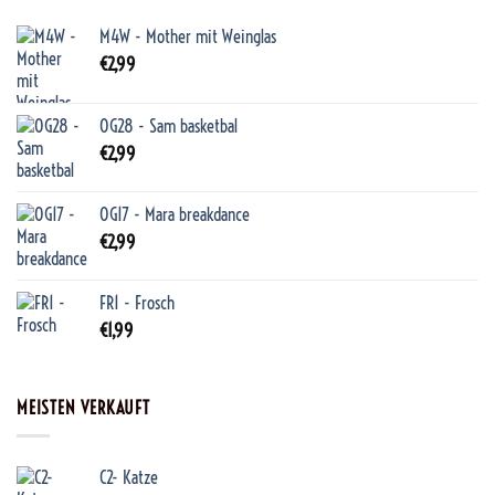
M4W - Mother mit Weinglas
€
2,99
OG28 - Sam basketbal
€
2,99
OG17 - Mara breakdance
€
2,99
FR1 - Frosch
€
1,99
MEISTEN VERKAUFT
C2- Katze