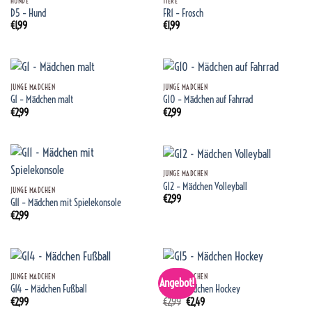
HUNDE
TIERE
D5 – Hund
FR1 – Frosch
€
1,99
€
1,99
JUNGE MÄDCHEN
JUNGE MÄDCHEN
G1 – Mädchen malt
G10 – Mädchen auf Fahrrad
€
2,99
€
2,99
JUNGE MÄDCHEN
G12 – Mädchen Volleyball
JUNGE MÄDCHEN
€
2,99
G11 – Mädchen mit Spielekonsole
€
2,99
JUNGE MÄDCHEN
JUNGE MÄDCHEN
Angebot!
G14 – Mädchen Fußball
G15 – Mädchen Hockey
Ursprünglicher
Aktueller
€
2,99
€
2,99
€
2,49
Preis
Preis