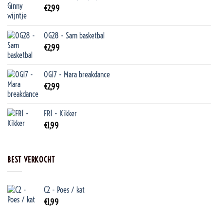
€
2,99
OG28 - Sam basketbal
€
2,99
OG17 - Mara breakdance
€
2,99
FR1 - Kikker
€
1,99
BEST VERKOCHT
C2 - Poes / kat
€
1,99