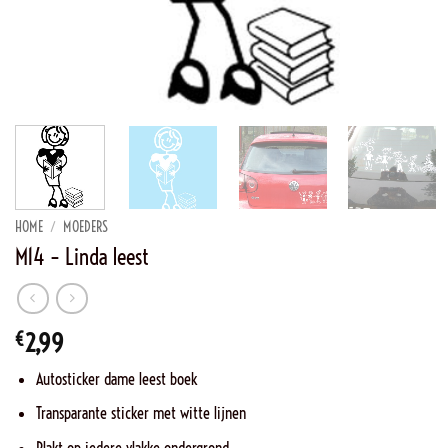
HOME
/
MOEDERS
M14 – Linda leest
€
2,99
Autosticker dame leest boek
Transparante sticker met witte lijnen
Plakt op iedere vlakke ondergrond