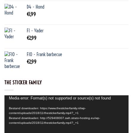
D4 - Hond
€
1,99
F1 - Vader
€
2,99
F10 - Frank barbecue
€
2,99
THE STICKER FAMILY
Videospeler
Media error: Format(s) not supported or source(s) not found
Bestand downloaden: https://www.thestickerfamily.nl/wp-
content/uploads/2018/11/thestickerfamily.mp4?_=1
Bestand downloaden: http://529408007.swh.strato-hosting.eu/wp-
content/uploads/2018/11/thestickerfamily.mp4?_=1