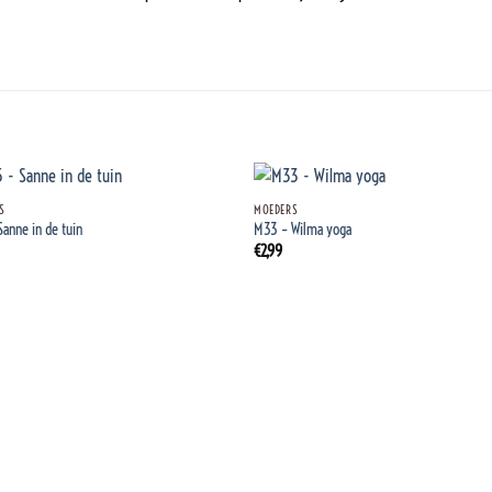
+
S
MOEDERS
Sanne in de tuin
M33 – Wilma yoga
€
2,99