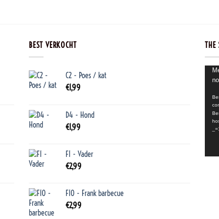
BEST VERKOCHT
THE 
Video
Me
C2 - Poes / kat
no
€
1,99
Be
co
D4 - Hond
Be
ho
€
1,99
_=
F1 - Vader
€
2,99
F10 - Frank barbecue
€
2,99