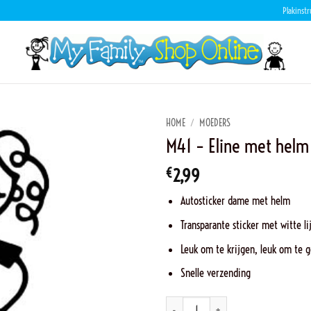
Plakinstr
HOME
/
MOEDERS
M41 – Eline met helm
€
2,99
Autosticker dame met helm
Transparante sticker met witte li
Leuk om te krijgen, leuk om te 
Snelle verzending
M41 - Eline met helm aantal