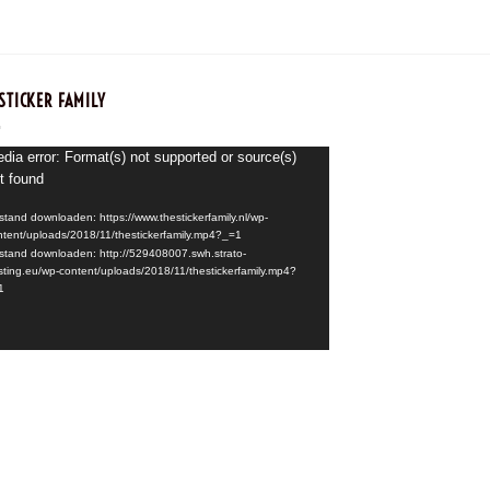
€
2,99
STICKER FAMILY
speler
dia error: Format(s) not supported or source(s)
t found
stand downloaden: https://www.thestickerfamily.nl/wp-
ntent/uploads/2018/11/thestickerfamily.mp4?_=1
stand downloaden: http://529408007.swh.strato-
sting.eu/wp-content/uploads/2018/11/thestickerfamily.mp4?
1