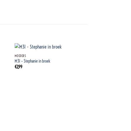
+
MOEDERS
M31 – Stephanie in broek
€
2,99
+
MOEDERS
M12 – Laura in houthakker