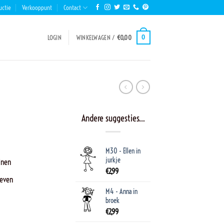
uctie
Verkooppunt
Contact
0
LOGIN
WINKELWAGEN /
€
0,00
Andere suggesties…
M30 - Ellen in
jurkje
jnen
€
2,99
geven
M4 - Anna in
broek
€
2,99