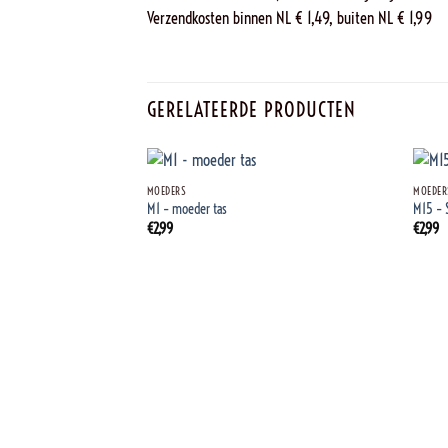
Verzendkosten binnen NL € 1,49, buiten NL € 1,99
GERELATEERDE PRODUCTEN
+
+
MOEDERS
MOEDER
M1 – moeder tas
M15 – 
€
2,99
€
2,99