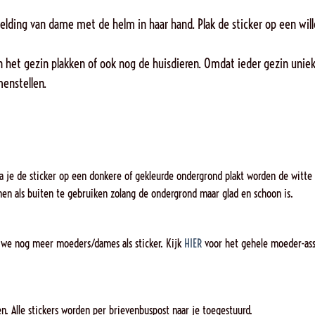
elding van dame met de helm in haar hand. Plak de sticker op een will
n het gezin plakken of ook nog de huisdieren. Omdat ieder gezin uniek 
menstellen.
dra je de sticker op een donkere of gekleurde ondergrond plakt worden de witte 
nen als buiten te gebruiken zolang de ondergrond maar glad en schoon is.
we nog meer moeders/dames als sticker. Kijk
HIER
voor het gehele moeder-ass
n. Alle stickers worden per brievenbuspost naar je toegestuurd.