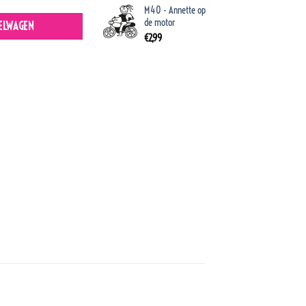
M40 - Annette op
de motor
ELWAGEN
€
2,99