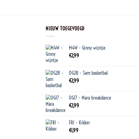
NIEUW TOEGEVOEGD
M4W - Ginny wijntje
€
2,99
OG28 - Sam basketbal
€
2,99
OG17 - Mara breakdance
€
2,99
FR1 - Kikker
€
1,99