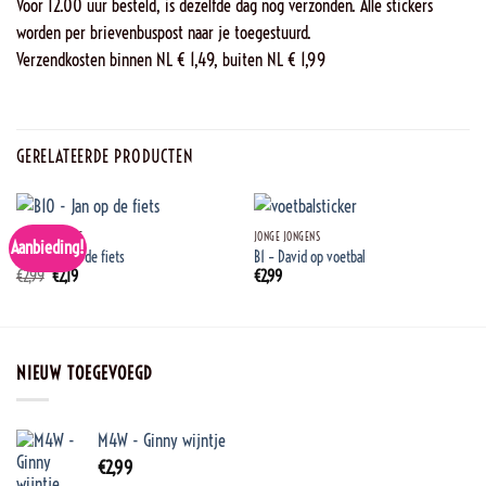
Voor 12.00 uur besteld, is dezelfde dag nog verzonden. Alle stickers
worden per brievenbuspost naar je toegestuurd.
Verzendkosten binnen NL € 1,49, buiten NL € 1,99
GERELATEERDE PRODUCTEN
JONGE JONGENS
JONGE JONGENS
Aanbieding!
B10 – Jan op de fiets
B1 – David op voetbal
Oorspronkelijke
Huidige
€
2,99
€
2,19
€
2,99
prijs
prijs
was:
is:
€2,99.
€2,19.
NIEUW TOEGEVOEGD
M4W - Ginny wijntje
€
2,99