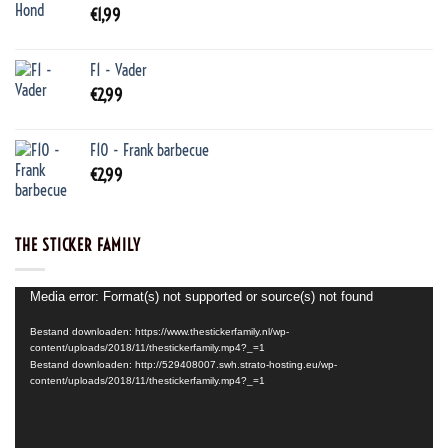
€
1,99
F1 - Vader
€
2,99
F10 - Frank barbecue
€
2,99
THE STICKER FAMILY
Videospeler
Media error: Format(s) not supported or source(s) not found
Bestand downloaden: https://www.thestickerfamily.nl/wp-
content/uploads/2018/11/thestickerfamily.mp4?_=1
Bestand downloaden: http://529408007.swh.strato-hosting.eu/wp-
content/uploads/2018/11/thestickerfamily.mp4?_=1