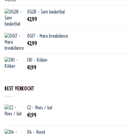
OG28 - Sam basketbal
€
2,99
OG17 - Mara breakdance
€
2,99
FR1 - Kikker
€
1,99
BEST VERKOCHT
C2 - Poes / kat
€
1,99
D4 - Hond