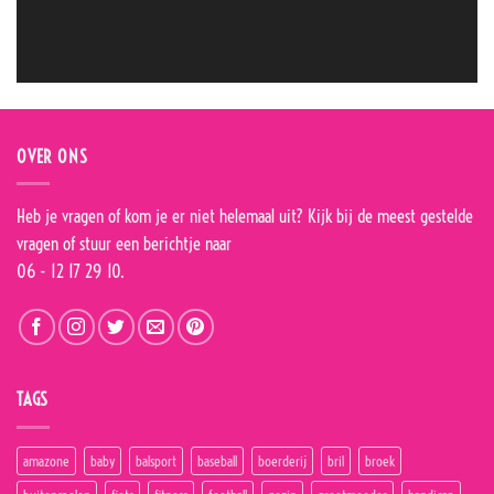
OVER ONS
Heb je vragen of kom je er niet helemaal uit? Kijk bij de
meest gestelde
vragen
of stuur een berichtje naar
06 - 12 17 29 10.
TAGS
amazone
baby
balsport
baseball
boerderij
bril
broek