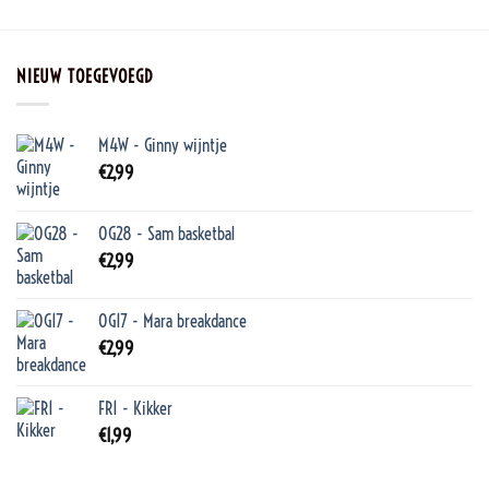
NIEUW TOEGEVOEGD
M4W - Ginny wijntje
€
2,99
OG28 - Sam basketbal
€
2,99
OG17 - Mara breakdance
€
2,99
FR1 - Kikker
€
1,99