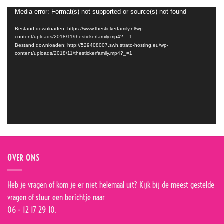
Videospeler
Media error: Format(s) not supported or source(s) not found
Bestand downloaden: https://www.thestickerfamily.nl/wp-
content/uploads/2018/11/thestickerfamily.mp4?_=1
Bestand downloaden: http://529408007.swh.strato-hosting.eu/wp-
content/uploads/2018/11/thestickerfamily.mp4?_=1
OVER ONS
Heb je vragen of kom je er niet helemaal uit? Kijk bij de
meest gestelde
vragen
of stuur een berichtje naar
06 - 12 17 29 10.