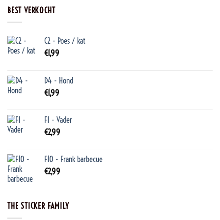
BEST VERKOCHT
C2 - Poes / kat
€
1,99
D4 - Hond
€
1,99
F1 - Vader
€
2,99
F10 - Frank barbecue
€
2,99
THE STICKER FAMILY