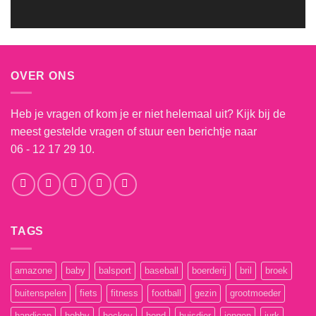
OVER ONS
Heb je vragen of kom je er niet helemaal uit? Kijk bij de
meest gestelde vragen
of stuur een berichtje naar
06 - 12 17 29 10.
TAGS
amazone
baby
balsport
baseball
boerderij
bril
broek
buitenspelen
fiets
fitness
football
gezin
grootmoeder
handicap
hobby
hockey
hond
huisdier
jongen
jurk