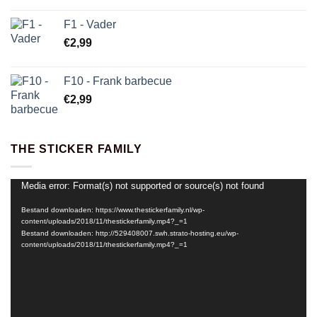
F1 - Vader
€
2,99
F10 - Frank barbecue
€
2,99
THE STICKER FAMILY
Media error: Format(s) not supported or source(s) not found
Videospeler
Bestand downloaden: https://www.thestickerfamily.nl/wp-
content/uploads/2018/11/thestickerfamily.mp4?_=1
Bestand downloaden: http://529408007.swh.strato-hosting.eu/wp-
content/uploads/2018/11/thestickerfamily.mp4?_=1