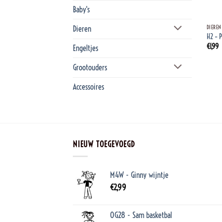
Baby's
+
Dieren
DIEREN
H2 – P
€
1,99
Engeltjes
Grootouders
Accessoires
NIEUW TOEGEVOEGD
M4W - Ginny wijntje
€
2,99
OG28 - Sam basketbal