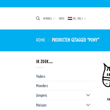
Ga
naar
inhoud
WINKEL
INFO
NL (NL)
HOME
/
PRODUCTEN GETAGGED “PONY”
IK ZOEK…..
Vaders
Moeders
Jongens
Meisjes