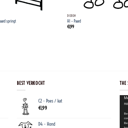
+
DIEREN
aard springt
H1 – Paard
€
1,99
BEST VERKOCHT
THE 
Video
Me
C2 - Poes / kat
no
€
1,99
Be
co
D4 - Hond
Be
ho