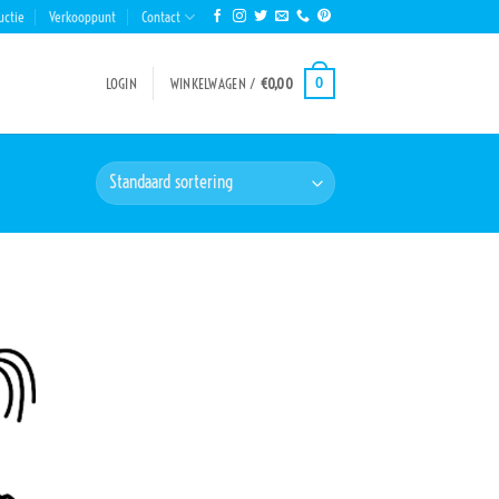
uctie
Verkooppunt
Contact
0
LOGIN
WINKELWAGEN /
€
0,00