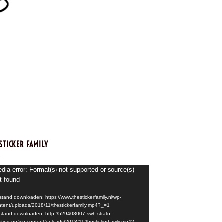
STICKER FAMILY
speler
dia error: Format(s) not supported or source(s)
t found
stand downloaden: https://www.thestickerfamily.nl/wp-
ntent/uploads/2018/11/thestickerfamily.mp4?_=1
stand downloaden: http://529408007.swh.strato-
sting.eu/wp-content/uploads/2018/11/thestickerfamily.mp4?