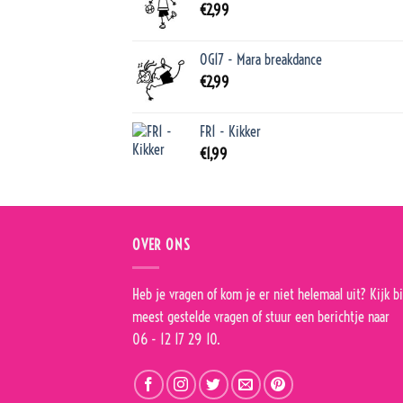
€
2,99
OG17 - Mara breakdance
€
2,99
FR1 - Kikker
€
1,99
OVER ONS
Heb je vragen of kom je er niet helemaal uit? Kijk bi
meest gestelde vragen
of stuur een berichtje naar
06 - 12 17 29 10.