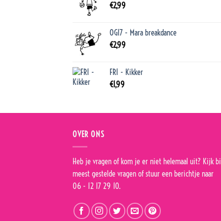
€
2,99
OG17 - Mara breakdance
€
2,99
FR1 - Kikker
€
1,99
OVER ONS
Heb je vragen of kom je er niet helemaal uit? Kijk bi
meest gestelde vragen
of stuur een berichtje naar
06 - 12 17 29 10.