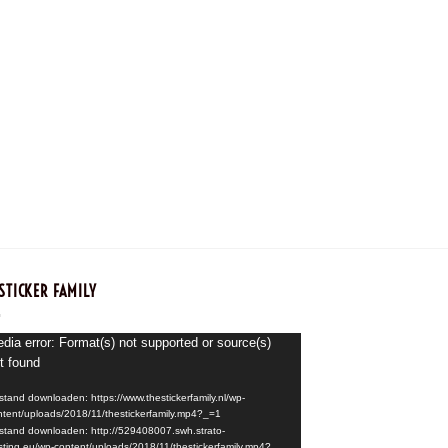
STICKER FAMILY
speler
dia error: Format(s) not supported or source(s)
t found
stand downloaden: https://www.thestickerfamily.nl/wp-
ntent/uploads/2018/11/thestickerfamily.mp4?_=1
stand downloaden: http://529408007.swh.strato-
sting.eu/wp-content/uploads/2018/11/thestickerfamily.mp4?