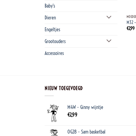
Baby's
+
Dieren
MOEDE
M32 – 
€
2,99
Engeltjes
Grootouders
Accessoires
NIEUW TOEGEVOEGD
M4W - Ginny wijntje
€
2,99
OG28 - Sam basketbal