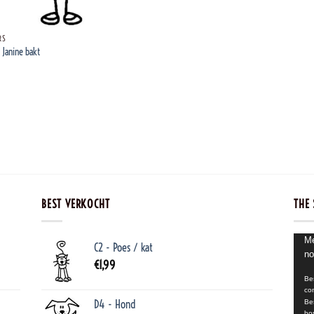
RS
Janine bakt
BEST VERKOCHT
THE 
Video
Me
C2 - Poes / kat
no
€
1,99
Be
co
D4 - Hond
Be
ho