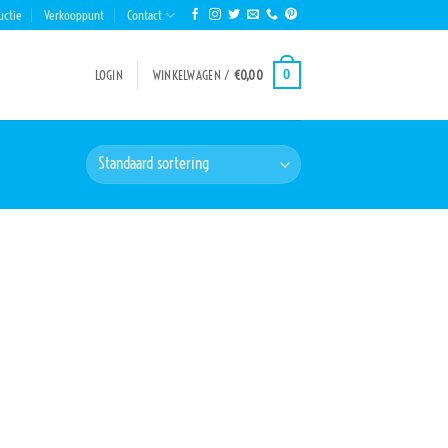
uctie
Verkooppunt
Contact
0
LOGIN
WINKELWAGEN /
€
0,00