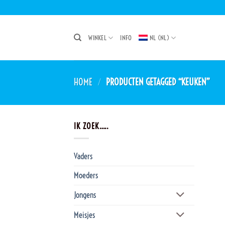
Ga
naar
inhoud
WINKEL
INFO
NL (NL)
HOME
/
PRODUCTEN GETAGGED “KEUKEN”
IK ZOEK…..
Vaders
Moeders
Jongens
Meisjes