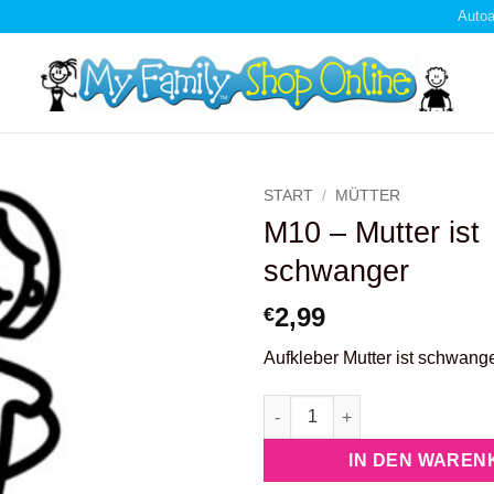
Autoa
START
/
MÜTTER
M10 – Mutter ist
schwanger
2,99
€
Aufkleber Mutter ist schwang
M10 - Mutter ist schwanger M
IN DEN WAREN