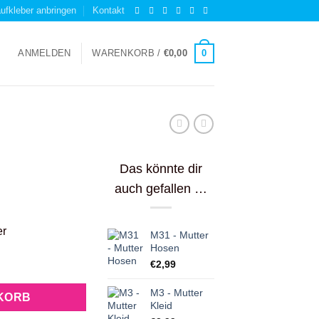
ufkleber anbringen
Kontakt
0
ANMELDEN
WARENKORB /
€
0,00
Das könnte dir
auch gefallen …
er
M31 - Mutter
Hosen
enge
€
2,99
M3 - Mutter
KORB
Kleid