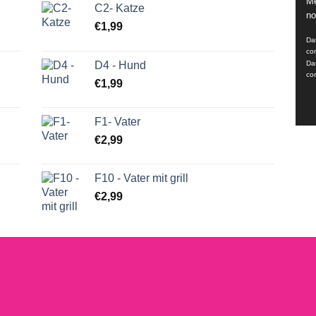
Me
Vid
C2- Katze
no
Pla
€
1,99
Dat
co
Da
D4 - Hund
co
€
1,99
F1- Vater
€
2,99
F10 - Vater mit grill
€
2,99