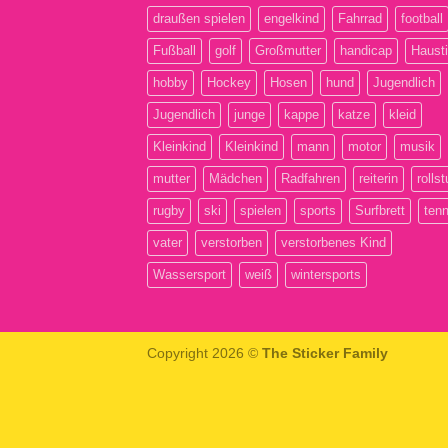
draußen spielen
engelkind
Fahrrad
football
Fußball
golf
Großmutter
handicap
Hausti
hobby
Hockey
Hosen
hund
Jugendlich
Jugendlich
junge
kappe
katze
kleid
Kleinkind
Kleinkind
mann
motor
musik
mutter
Mädchen
Radfahren
reiterin
rollst
rugby
ski
spielen
sports
Surfbrett
tenn
vater
verstorben
verstorbenes Kind
Wassersport
weiß
wintersports
Copyright 2026 ©
The Sticker Family