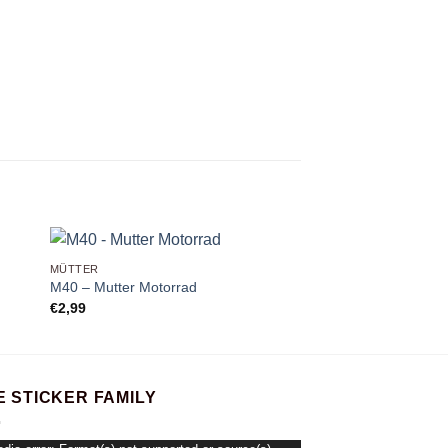
+
+
MÜTTER
MÜTTER
M40 – Mutter Motorrad
M9 – Mutter mit Surf
€
2,99
€
2,99
E STICKER FAMILY