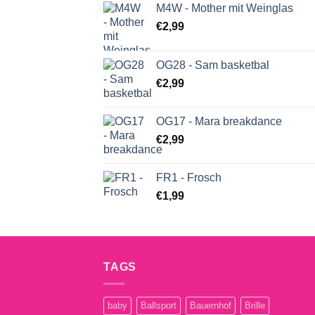
M4W - Mother mit Weinglas
€
2,99
OG28 - Sam basketbal
€
2,99
OG17 - Mara breakdance
€
2,99
FR1 - Frosch
€
1,99
TAGS
baby
Ballsport
Bauernhof
Brille