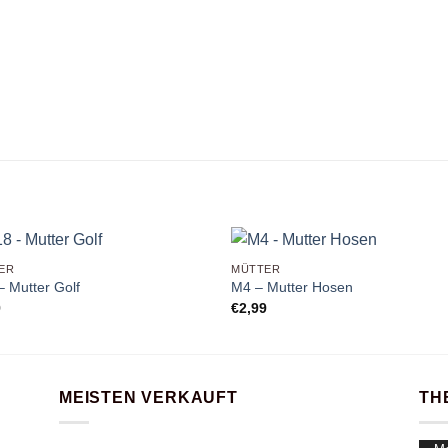
+
ER
MÜTTER
 Mutter Golf
M4 – Mutter Hosen
9
€
2,99
MEISTEN VERKAUFT
TH