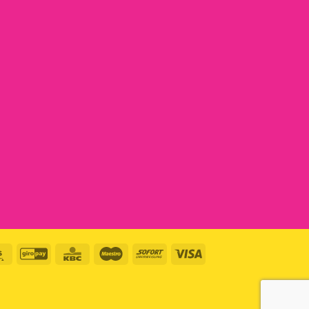
Eps
GiroPay
KBC
Maestro
Sofort
Visa