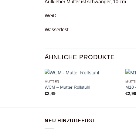
Aufkleber Mutter ist schwanger, 10 cm.
Weiß
Wasserfest
ÄHNLICHE PRODUKTE
+
+
MÜTTER
MÜTT
WCM – Mutter Rollstuhl
M18 –
€
2,49
€
2,9
NEU HINZUGEFÜGT