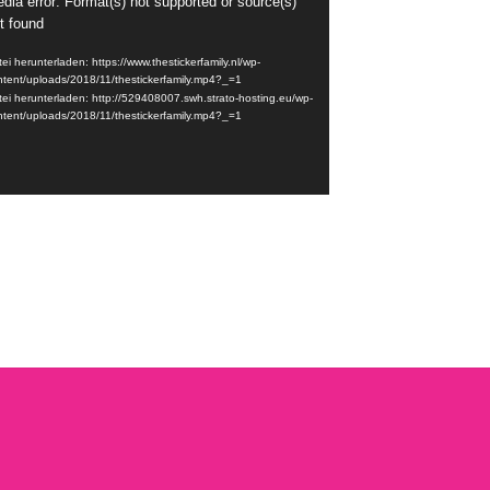
dia error: Format(s) not supported or source(s)
eo-
t found
yer
ei herunterladen: https://www.thestickerfamily.nl/wp-
ntent/uploads/2018/11/thestickerfamily.mp4?_=1
tei herunterladen: http://529408007.swh.strato-hosting.eu/wp-
ntent/uploads/2018/11/thestickerfamily.mp4?_=1