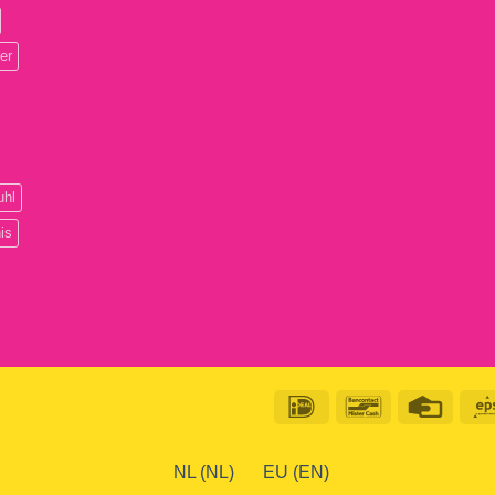
er
uhl
is
IDeal
Bancontact
Credit
Card
NL (NL)
EU (EN)